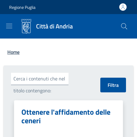
Salta al contenuto principale
Skip to footer content
Regione Puglia
Città di Andria
Briciole di pane
Home
Cerca i contenuti che nel
titolo contengono:
Ottenere l'affidamento delle
ceneri