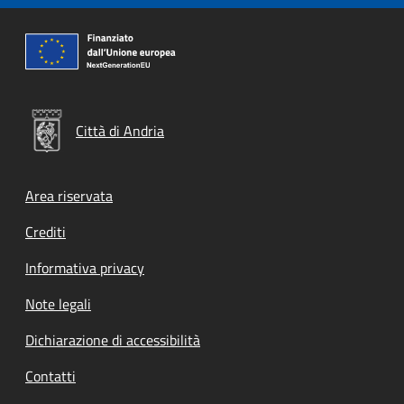
Città di Andria
Footer menu
Area riservata
Crediti
Informativa privacy
Note legali
Dichiarazione di accessibilità
Contatti