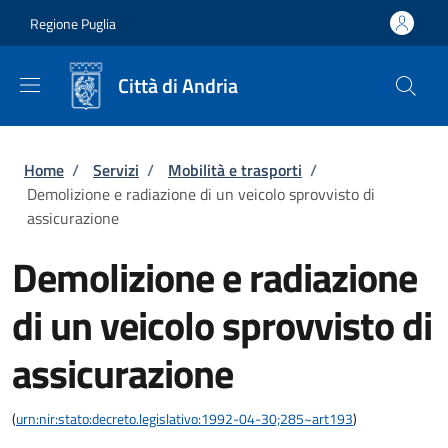
Salta al contenuto principale
Skip to footer content
Regione Puglia
Città di Andria
Briciole di pane
Home
/
Servizi
/
Mobilità e trasporti
/
Demolizione e radiazione di un veicolo sprovvisto di
assicurazione
Demolizione e radiazione
di un veicolo sprovvisto di
assicurazione
(
urn:nir:stato:decreto.legislativo:1992-04-30;285~art193
)