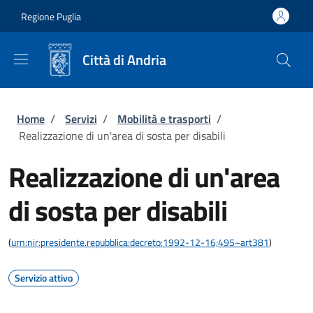
Salta al contenuto principale
Skip to footer content
Regione Puglia
Città di Andria
Briciole di pane
Home
/
Servizi
/
Mobilità e trasporti
/
Realizzazione di un'area di sosta per disabili
Realizzazione di un'area
di sosta per disabili
(
urn:nir:presidente.repubblica:decreto:1992-12-16;495~art381
)
Servizio attivo