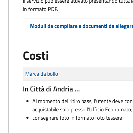
Il servizio può essere attivato presentando tutta
in formato PDF.
Moduli da compilare e documenti da allegar
Costi
Tipo di pagamento
Importo
Marca da bollo
In Città di Andria …
Al momento del ritiro pass, l'utente deve cons
acquistabile solo presso l'Ufficio Economato;
consegnare foto in formato foto tessera;