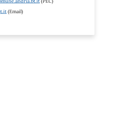
mune.andria.bt.it
(PEC)
.it
(Email)