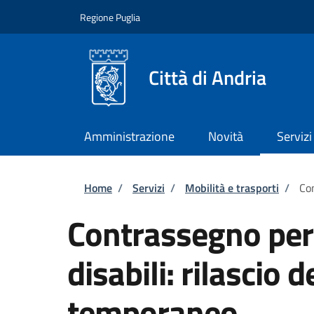
Salta al contenuto principale
Skip to footer content
Regione Puglia
Città di Andria
Amministrazione
Novità
Servizi
Briciole di pane
Home
/
Servizi
/
Mobilità e trasporti
/
Con
Contrassegno per v
disabili: rilascio
temporaneo