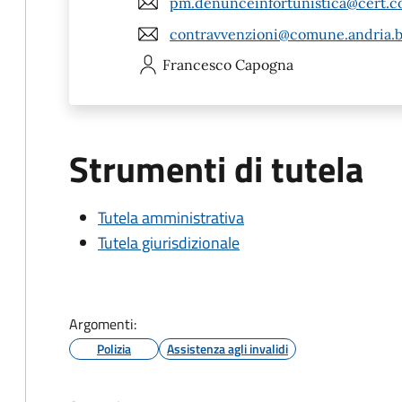
pm.denunceinfortunistica@cert.co
contravvenzioni@comune.andria.bt
Francesco
Capogna
Strumenti di tutela
Tutela amministrativa
Tutela giurisdizionale
Argomenti:
Polizia
Assistenza agli invalidi