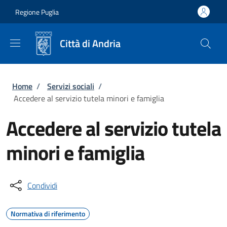
Salta al contenuto principale
Skip to footer content
Regione Puglia
Città di Andria
Briciole di pane
Home
/
Servizi sociali
/
Accedere al servizio tutela minori e famiglia
Accedere al servizio tutela
minori e famiglia
Condividi
Normativa di riferimento