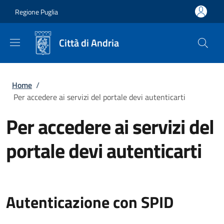
Salta al contenuto principale
Skip to footer content
Regione Puglia
Città di Andria
Briciole di pane
Home
/
Per accedere ai servizi del portale devi autenticarti
Per accedere ai servizi del
portale devi autenticarti
Autenticazione con SPID