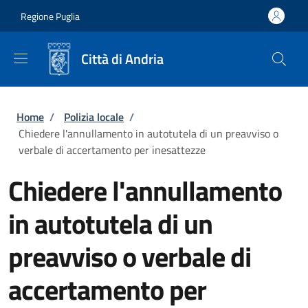
Salta al contenuto principale
Skip to footer content
Regione Puglia
Città di Andria
Briciole di pane
Home
/
Polizia locale
/
Chiedere l'annullamento in autotutela di un preavviso o
verbale di accertamento per inesattezze
Chiedere l'annullamento
in autotutela di un
preavviso o verbale di
accertamento per