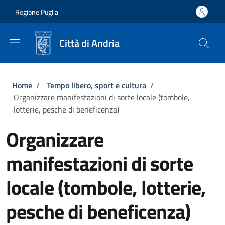
Salta al contenuto principale
Skip to footer content
Regione Puglia
Città di Andria
Briciole di pane
Home
/
Tempo libero, sport e cultura
/
Organizzare manifestazioni di sorte locale (tombole,
lotterie, pesche di beneficenza)
Organizzare
manifestazioni di sorte
locale (tombole, lotterie,
pesche di beneficenza)