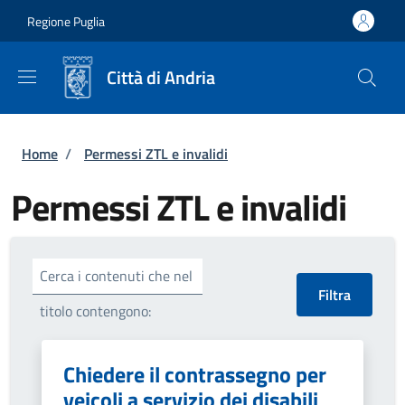
Salta al contenuto principale
Skip to footer content
Regione Puglia
Città di Andria
Briciole di pane
Home
/
Permessi ZTL e invalidi
Permessi ZTL e invalidi
Cerca i contenuti che nel
titolo contengono:
Chiedere il contrassegno per
veicoli a servizio dei disabili