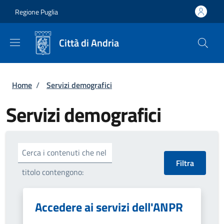
Salta al contenuto principale
Skip to footer content
Regione Puglia
Città di Andria
Briciole di pane
Home
/
Servizi demografici
Servizi demografici
Cerca i contenuti che nel
titolo contengono:
Accedere ai servizi dell'ANPR