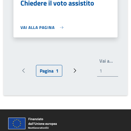
Chiedere il voto assistito
VAI ALLA PAGINA
Write th
Vai a…
Pagina
1
Pagina precedente
Pagina attuale
Prossima pagina