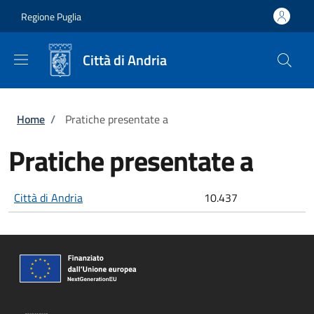
Salta al contenuto principale
Skip to footer content
Regione Puglia
Città di Andria
Briciole di pane
Home
/
Pratiche presentate a
Pratiche presentate a
Città di Andria
10.437