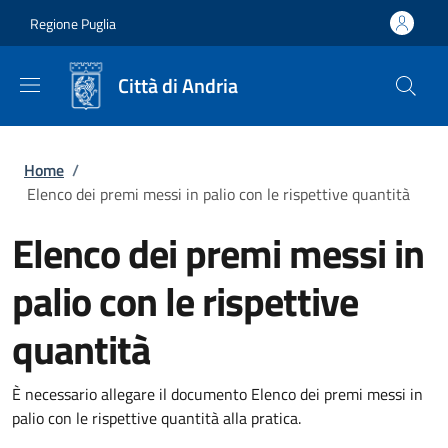
Salta al contenuto principale
Skip to footer content
Regione Puglia
Città di Andria
Briciole di pane
Home
/
Elenco dei premi messi in palio con le rispettive quantità
Elenco dei premi messi in
palio con le rispettive
quantità
È necessario allegare il documento Elenco dei premi messi in
palio con le rispettive quantità alla pratica.