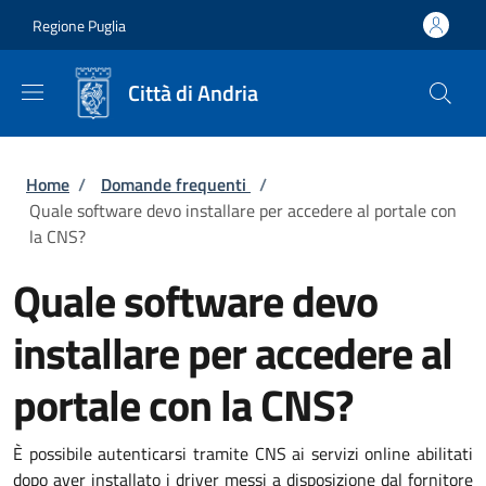
Salta al contenuto principale
Skip to footer content
Regione Puglia
Città di Andria
Briciole di pane
Home
/
Domande frequenti
/
Quale software devo installare per accedere al portale con
la CNS?
Quale software devo
installare per accedere al
portale con la CNS?
È possibile autenticarsi tramite CNS ai servizi online abilitati
dopo aver installato i driver messi a disposizione dal fornitore