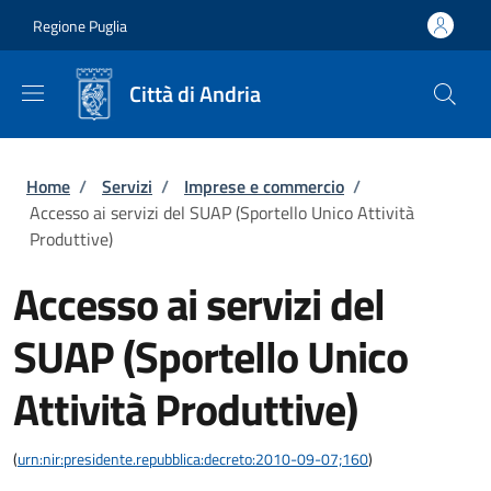
Salta al contenuto principale
Skip to footer content
Regione Puglia
Città di Andria
Briciole di pane
Home
/
Servizi
/
Imprese e commercio
/
Accesso ai servizi del SUAP (Sportello Unico Attività
Produttive)
Accesso ai servizi del
SUAP (Sportello Unico
Attività Produttive)
(
urn:nir:presidente.repubblica:decreto:2010-09-07;160
)