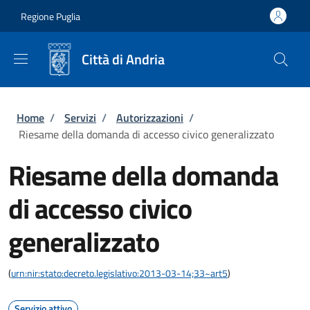
Salta al contenuto principale
Skip to footer content
Regione Puglia
Città di Andria
Briciole di pane
Home
/
Servizi
/
Autorizzazioni
/
Riesame della domanda di accesso civico generalizzato
Riesame della domanda
di accesso civico
generalizzato
(
urn:nir:stato:decreto.legislativo:2013-03-14;33~art5
)
Servizio attivo