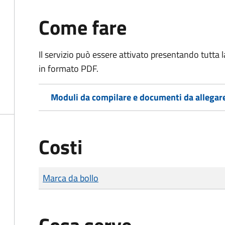
Come fare
Il servizio può essere attivato presentando tutta
in formato PDF.
Moduli da compilare e documenti da allegar
Costi
Tipo di pagamento
Importo
Marca da bollo