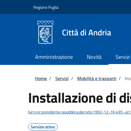
Salta al contenuto principale
Skip to footer content
Regione Puglia
Città di Andria
Amministrazione
Novità
Servizi
Briciole di pane
Home
/
Servizi
/
Mobilità e trasporti
/
Ins
Installazione di d
(
urn:nir:presidente.repubblica:decreto:1992-12-16;495~ar
Servizio attivo