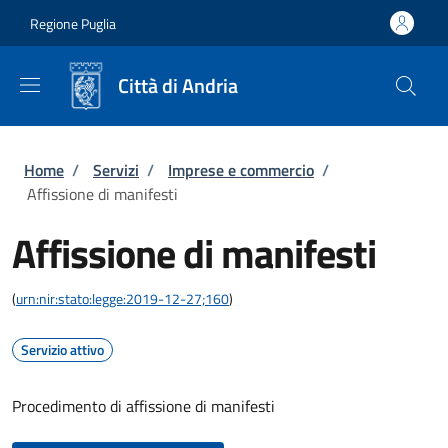
Salta al contenuto principale
Skip to footer content
Regione Puglia
Città di Andria
Briciole di pane
Home
/
Servizi
/
Imprese e commercio
/
Affissione di manifesti
Affissione di manifesti
(
urn:nir:stato:legge:2019-12-27;160
)
Servizio attivo
Procedimento di affissione di manifesti