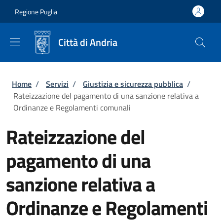
Salta al contenuto principale
Skip to footer content
Regione Puglia
Città di Andria
Briciole di pane
Home
/
Servizi
/
Giustizia e sicurezza pubblica
/
Rateizzazione del pagamento di una sanzione relativa a
Ordinanze e Regolamenti comunali
Rateizzazione del
pagamento di una
sanzione relativa a
Ordinanze e Regolamenti