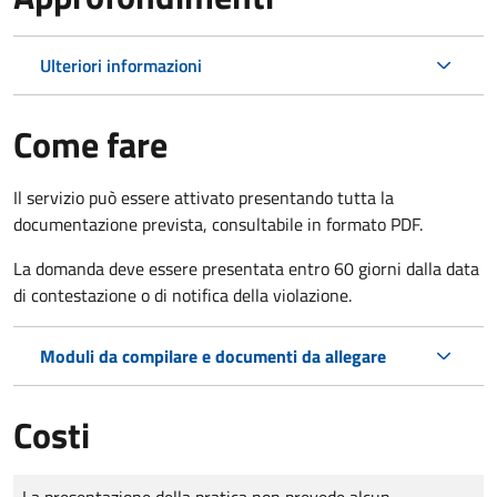
Ulteriori informazioni
Come fare
Il servizio può essere attivato presentando tutta la
documentazione prevista, consultabile in formato PDF.
La domanda deve essere presentata entro 60 giorni dalla data
di contestazione o di notifica della violazione.
Moduli da compilare e documenti da allegare
Costi
Tipo di pagamento
Importo
La presentazione della pratica non prevede alcun