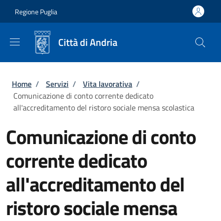
Salta al contenuto principale
Skip to footer content
Regione Puglia
Città di Andria
Briciole di pane
Home
/
Servizi
/
Vita lavorativa
/
Comunicazione di conto corrente dedicato
all'accreditamento del ristoro sociale mensa scolastica
Comunicazione di conto
corrente dedicato
all'accreditamento del
ristoro sociale mensa