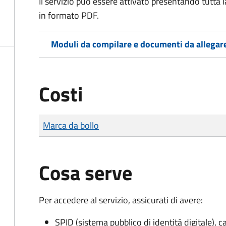
Il servizio può essere attivato presentando tutta
in formato PDF.
Moduli da compilare e documenti da allegar
Costi
Tipo di pagamento
Importo
Marca da bollo
Cosa serve
Per accedere al servizio, assicurati di avere:
SPID (sistema pubblico di identità digitale), ca