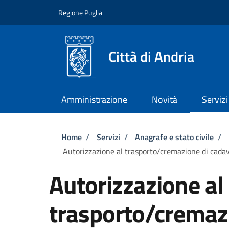
Salta al contenuto principale
Skip to footer content
Regione Puglia
Città di Andria
Amministrazione
Novità
Servizi
Briciole di pane
Home
/
Servizi
/
Anagrafe e stato civile
/
Autorizzazione al trasporto/cremazione di cadav
Autorizzazione al
trasporto/cremaz