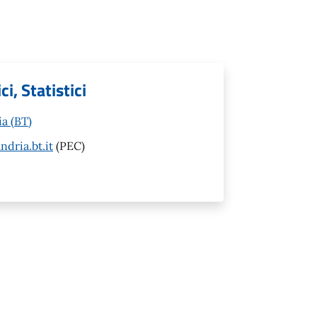
i, Statistici
ia (BT)
dria.bt.it
(PEC)