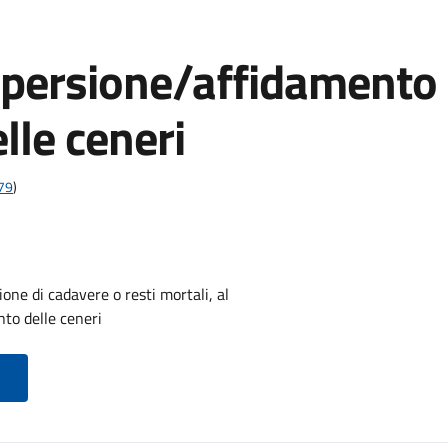
spersione/affidamento
lle ceneri
t79
)
ne di cadavere o resti mortali, al
to delle ceneri