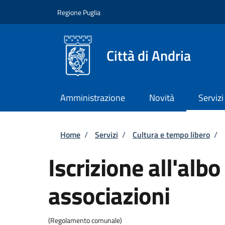
Salta al contenuto principale
Skip to footer content
Regione Puglia
Città di Andria
Amministrazione
Novità
Servizi
Briciole di pane
Home
/
Servizi
/
Cultura e tempo libero
/
Iscrizione all'alb
associazioni
(Regolamento comunale)