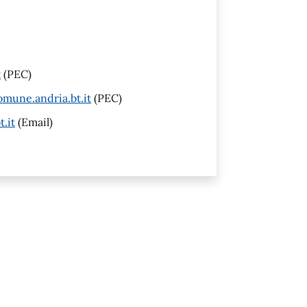
t
(PEC)
mune.andria.bt.it
(PEC)
.it
(Email)