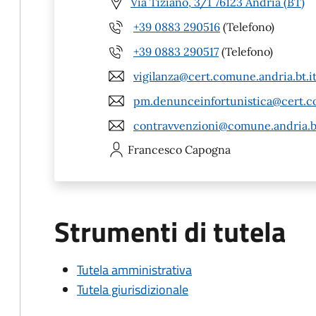
Via Tiziano, 3/1 76123 Andria (BT)
+39 0883 290516
(Telefono)
+39 0883 290517
(Telefono)
vigilanza@cert.comune.andria.bt.i
pm.denunceinfortunistica@cert.co
contravvenzioni@comune.andria.bt
Francesco
Capogna
Strumenti di tutela
Tutela amministrativa
Tutela giurisdizionale