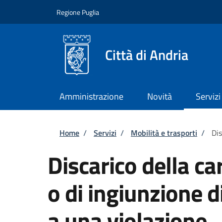
Salta al contenuto principale
Skip to footer content
Regione Puglia
Città di Andria
Amministrazione
Novità
Servizi
Briciole di pane
Home
/
Servizi
/
Mobilità e trasporti
/
Dis
Discarico della c
o di ingiunzione 
a una violazione