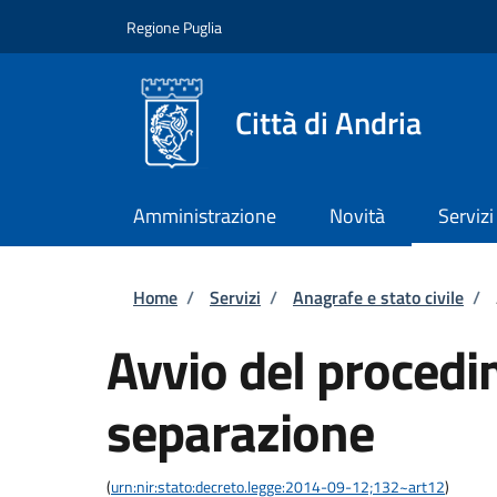
Salta al contenuto principale
Skip to footer content
Regione Puglia
Città di Andria
Amministrazione
Novità
Servizi
Briciole di pane
Home
/
Servizi
/
Anagrafe e stato civile
/
Avvio del procedi
separazione
(
urn:nir:stato:decreto.legge:2014-09-12;132~art12
)