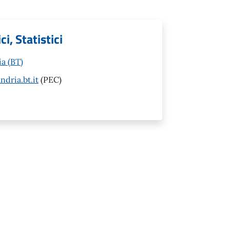
i, Statistici
ia (BT)
dria.bt.it
(PEC)