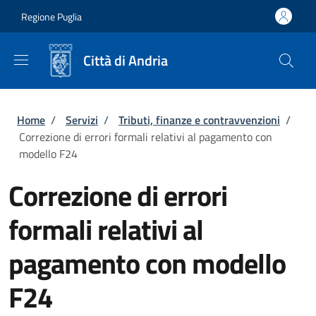
Salta al contenuto principale
Skip to footer content
Regione Puglia
Città di Andria
Briciole di pane
Home
/
Servizi
/
Tributi, finanze e contravvenzioni
/
Correzione di errori formali relativi al pagamento con
modello F24
Correzione di errori
formali relativi al
pagamento con modello
F24