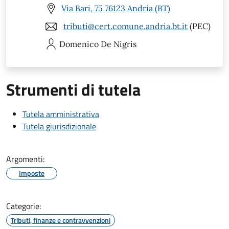
Via Bari, 75 76123 Andria (BT)
tributi@cert.comune.andria.bt.it
(PEC)
Domenico
De Nigris
Strumenti di tutela
Tutela amministrativa
Tutela giurisdizionale
Argomenti:
Imposte
Categorie:
Tributi, finanze e contravvenzioni