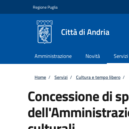
Salta al contenuto principale
Skip to footer content
Regione Puglia
Città di Andria
Amministrazione
Novità
Servizi
Briciole di pane
Home
/
Servizi
/
Cultura e tempo libero
/
Concessione di sp
dell'Amministrazi
culturali