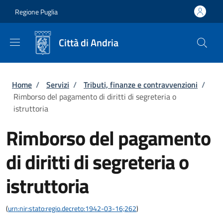
Salta al contenuto principale
Skip to footer content
Regione Puglia
Città di Andria
Briciole di pane
Home
/
Servizi
/
Tributi, finanze e contravvenzioni
/
Rimborso del pagamento di diritti di segreteria o
istruttoria
Rimborso del pagamento
di diritti di segreteria o
istruttoria
(
urn:nir:stato:regio.decreto:1942-03-16;262
)