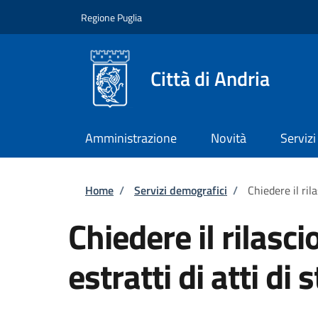
Salta al contenuto principale
Skip to footer content
Regione Puglia
Città di Andria
Amministrazione
Novità
Servizi
Briciole di pane
Home
/
Servizi demografici
/
Chiedere il rila
Chiedere il rilascio
estratti di atti di 