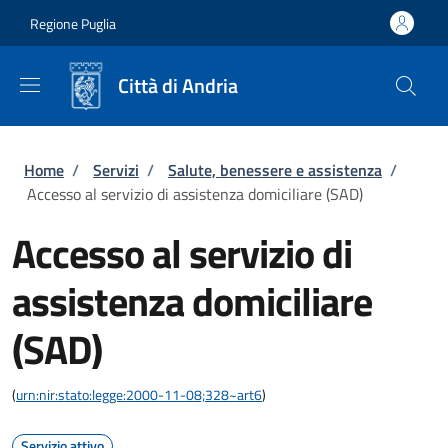
Salta al contenuto principale
Skip to footer content
Regione Puglia
Città di Andria
Briciole di pane
Home
/
Servizi
/
Salute, benessere e assistenza
/
Accesso al servizio di assistenza domiciliare (SAD)
Accesso al servizio di
assistenza domiciliare
(SAD)
(
urn:nir:stato:legge:2000-11-08;328~art6
)
Servizio attivo